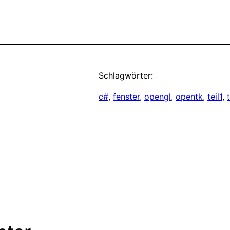
Schlagwörter:
c#
, 
fenster
, 
opengl
, 
opentk
, 
teil1
, 