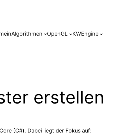
emein
Algorithmen
OpenGL
KWEngine
ster erstellen
ore (C#). Dabei liegt der Fokus auf: