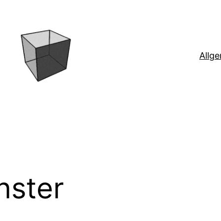
Allg
nster