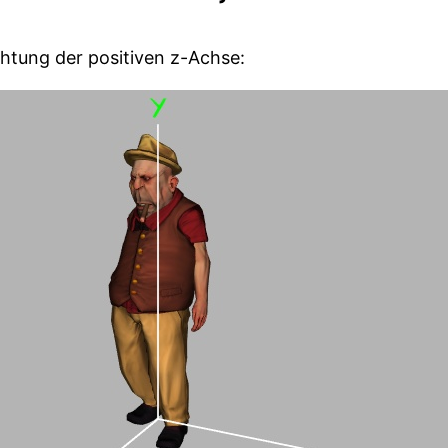
chtung der positiven z-Achse: