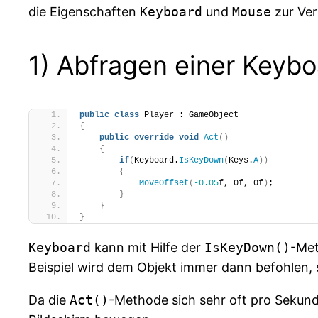
die Eigenschaften
Keyboard
und
Mouse
zur Ver
1) Abfragen einer Keybo
public
class
 Player : GameObject
{
public
override
void
Act
()
{
if
(
Keyboard.
IsKeyDown
(
Keys.
A
))
{
MoveOffset
(
-0.05
f, 0f, 0f
)
;
}
}
}
Keyboard
kann mit Hilfe der
IsKeyDown()
-Met
Beispiel wird dem Objekt immer dann befohlen,
Da die
Act()
-Methode sich sehr oft pro Sekunde