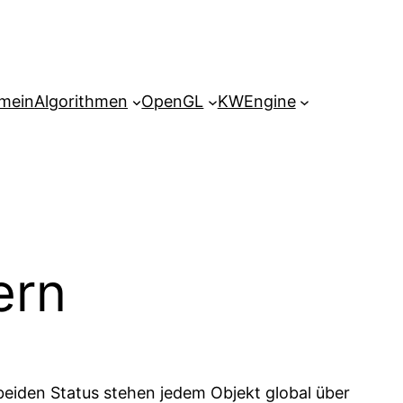
emein
Algorithmen
OpenGL
KWEngine
ern
beiden Status stehen jedem Objekt global über