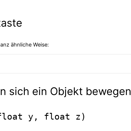
taste
ganz ähnliche Weise:
nn sich ein Objekt bewege
float y, float z)