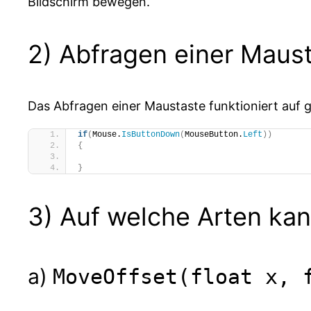
Bildschirm bewegen.
2) Abfragen einer Maus
Das Abfragen einer Maustaste funktioniert auf 
if
(
Mouse.
IsButtonDown
(
MouseButton.
Left
))
{
}
3) Auf welche Arten ka
a)
MoveOffset(float x, 