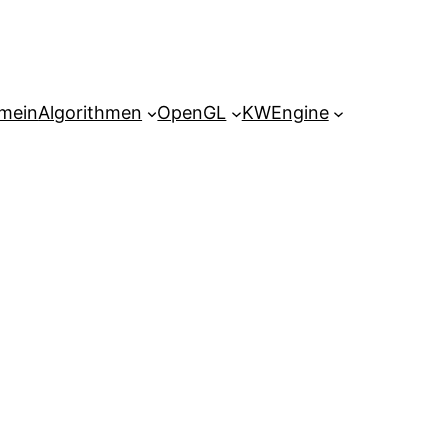
emein
Algorithmen
OpenGL
KWEngine